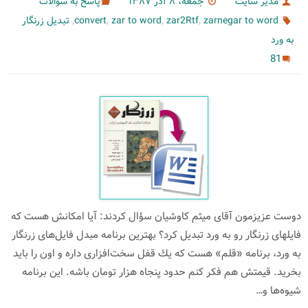
مدیر سایت
جمعه، ۸ آذر ۱۳۸۷
پاسخ به سؤالات
,
,
,
,
zarnegar to word
zar2Rtf
zar to word
convert
تبدیل زرنگار
به ورد
81
دوست عزیزمون آقای میثم كاوشیان سؤال كردند: آیا امکانش هست که
فایلهای زرنگار رو به ورد تبدیل کرد؟ بهترین برنامه مبدل فایل‌های زرنگار
به ورد، برنامه «قلم» هست كه یك قفل سخت‌افزاری داره و اون را باید
بخرید. قیمتش هم فكر كنم حدود پنجاه هزار تومان باشه. این برنامه
شیوه‌ها و…