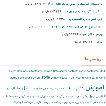
مرتب‌‌سازی فهرست بر اساس حروف الفبا (Sort)‌
- ‌124,917 بازدید
مشكل تاء گرد و همزه بر روی هاء
- ‌104,216 بازدید
تایپ شعر در ورد (قسمت دوم)
- ‌102,438 بازدید
آموزش درج پاورقی چندستونه در ورد 2013
- ‌100,101 بازدید
بپرسید و نظر دهید
- ‌95,442 بازدید
درباره
- ‌93,071 بازدید
برچسب‌ها
Alaem
Columns in footnotes
convert
Data source
footnote option
footnotes
Mail
style
Merge
Special Characters
symbols
zar2Rtf
zarnegar to word
zar to word
آموزش
ادغام پستی
استایل
ادغام پستی + تصویر متفاوت
اعداد فارسی و
انگلیسی
تبدیل زرنگار به ورد
تنظیمات پاراگراف
تنظیمات پاورقی
جستجو و جایگزینی
حاشیه‌‌ها
دانلود
فونت علائم
دانلود فونت ویژه محرم
درج سرصفحه
ستون‌بندی فارسی
سرصفحه اتوماتیك