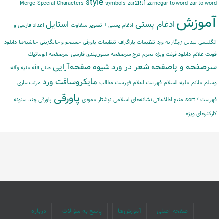
style
Merge
Special Characters
symbols
zar2Rtf
zarnegar to word
zar to word
آموزش
ادغام پستی
استایل
ادغام پستی + تصویر متفاوت
اعداد فارسی و
انگلیسی
تبدیل زرنگار به ورد
تنظیمات پاراگراف
تنظیمات پاورقی
جستجو و جایگزینی
حاشیه‌‌ها
دانلود
فونت علائم
دانلود فونت ویژه محرم
درج سرصفحه
ستون‌بندی فارسی
سرصفحه اتوماتیك
سرصفحه و پاصفحه
شعر در ورد
شیوه
صفحه‌آرایی
صلی الله علیه وآله
مایكروسافت ورد
وسلم
علائم
علیه السلام
فهرست اعلام
فهرست مطالب
مرتب‌‌سازی
پاورقی
فهرست / sort
منبع اطلاعاتی
نشانه‌های اسلامی
نوشتار عمودی
پاورقی چند ستونه
کارکترهای ویژه
صفحه اصلی
آموزش‌ها
پاسخ به سؤالات
درباره