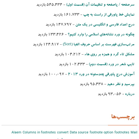
سرصفحه / پاصفحه و تنظیمات آن (قسمت اول)
- ‌545,434 بازدید
نمایش خط پاورقی از راست به چپ
- ‌161,733 بازدید
درج اعداد فارسی و انگلیسی در یك متن
- ‌147,797 بازدید
چگونه در ورد نشانه‌های اسلامی را وارد کنیم؟
- ‌133,426 بازدید
مرتب‌‌سازی فهرست بر اساس حروف الفبا (Sort)‌
- ‌124,917 بازدید
مشكل تاء گرد و همزه بر روی هاء
- ‌104,212 بازدید
تایپ شعر در ورد (قسمت دوم)
- ‌102,433 بازدید
آموزش درج پاورقی چندستونه در ورد 2013
- ‌100,097 بازدید
بپرسید و نظر دهید
- ‌95,438 بازدید
درباره
- ‌93,056 بازدید
برچسب‌ها
Alaem
Columns in footnotes
convert
Data source
footnote option
footnotes
Mail