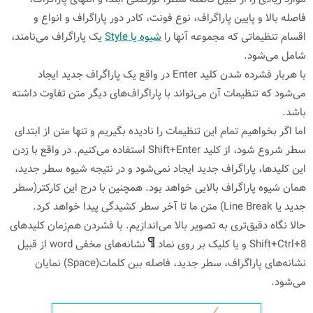
فاصله بالا و پایین پاراگراف، نوع فونت، کادر دور پاراگراف و انواع و
اقسام تنظیماتی که مجموعه آنها را
شیوه یا Style
یک پاراگراف می‌نامند،
شامل می‌شود.
با هربار فشرده شدن کلید Enter در واقع یک پاراگراف جدید ایجاد
می‌شود که تنظیمات آن می‌تواند با پاراگراف‌های دیگر متن تفاوت داشته
باشد.
اما اگر بخواهیم تمام این تنظیمات را نادیده بگیریم و تنها متن از ابتدای
سطر شروع شود، از کلید Shift+Enter استفاده می‌کنیم. در واقع با زدن
این کلیدها، پاراگراف جدید ایجاد نمی‌شود و در نتیجه شیوه سطر جدید،
همان شیوه پاراگراف بالایی خواهد بود. همچنین با درج این کارکتر(سطر
جدید یا Line Break) متن ما تا آخر سطر کشیدگی پیدا خواهد کرد.
حالا نگاه دقیق‌تری به تصویر بالا می‌اندازیم. با فشردن هم‌زمان کلیدهای
Shift+Ctrl+8 و یا کلیک بر روی نماد
نشانه‌های مخفی word از قبیل
نشانه‌های پاراگراف، سطر جدید، فاصله بین کلمات(Space) نمایان
می‌شود.