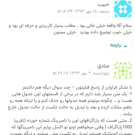
حبیب
جمعه، ۱۸ مهر ۱۳۹۳ at ۱۶:۳۴
سلام آقا واقعا خیلی عالی بود . مطلب بسیار کاربردی و حرفه ای بود و
خیلی خوب توضیح داده بودید . خیلی ممنون
Reply
صادق
چهارشنبه، ۲ مهر ۱۳۹۳ at ۲۲:۰۷
با تشکر فراوان از پاسخ قبلیتون – چند سوال دیگه هم داشتم
1- یک متن بسیار بلند دارم که در برخی از قسمتهای اون جدول هایی
هست و … چگونه میتونم همه جدولها رو حذف کنم و یا اینکه همه رو
باهم سلکت کرده و بعد با تبدیل به حالت تکست از حالت جدول خارج
بشند .
2. متنی هست که پاراگرافهای اون با نامبرینگ شماره خورده (تقریبا
1000پاراگراف ) وقتی میخواهم اونو تو اکسل بیارم این نامبرینگها که
بصورت اتوماتیک هستند تبدیل به تکست متنی میشند و دیگه بصورت