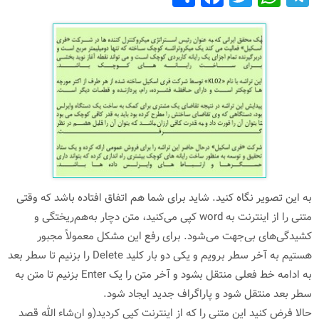
h
a
wi
h
el
ar
c
tt
at
e
e
e
er
s
gr
b
A
a
o
p
m
o
p
k
به این تصویر نگاه کنید. شاید برای شما هم اتفاق افتاده باشد که وقتی
متنی را از اینترنت به word کپی می‌کنید، متن دچار به‌هم‌ریختگی و
کشیدگی‌های بی‌جهت می‌شود. برای رفع این مشکل معمولاً مجبور
هستیم به آخر سطر برویم و یکی دو بار کلید Delete را بزنیم تا سطر بعد
به ادامه خط فعلی منتقل بشود و آخر متن را یک Enter بزنیم تا متن به
سطر بعد منتقل شود و پاراگراف جدید ایجاد شود.
حالا فرض کنید این متنی را که از اینترنت کپی کردید(و ان‌شاء الله قصد