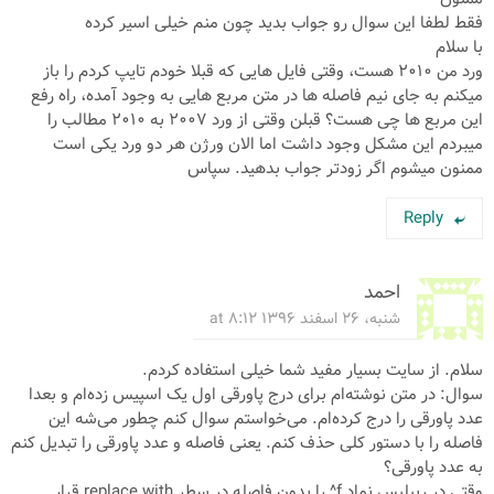
فقط لطفا این سوال رو جواب بدید چون منم خیلی اسیر کرده
با سلام
ورد من ۲۰۱۰ هست، وقتی فایل هایی که قبلا خودم تایپ کردم را باز
میکنم به جای نیم فاصله ها در متن مربع هایی به وجود آمده، راه رفع
این مربع ها چی هست؟ قبلن وقتی از ورد ۲۰۰۷ به ۲۰۱۰ مطالب را
میبردم این مشکل وجود داشت اما الان ورژن هر دو ورد یکی است
ممنون میشوم اگر زودتر جواب بدهید. سپاس
Reply
احمد
شنبه، ۲۶ اسفند ۱۳۹۶ at ۸:۱۲
سلام. از سایت بسیار مفید شما خیلی استفاده کردم.
سوال: در متن نوشته‌ام برای درج پاورقی اول یک اسپیس زده‌ام و بعدا
عدد پاورقی را درج کرده‌ام. می‌خواستم سوال کنم چطور می‌شه این
فاصله را با دستور کلی حذف کنم. یعنی فاصله و عدد پاورقی را تبدیل کنم
به عدد پاورقی؟
وقتی در ریپلیس نماد f^ را بدون فاصله در سطر replace with قرار