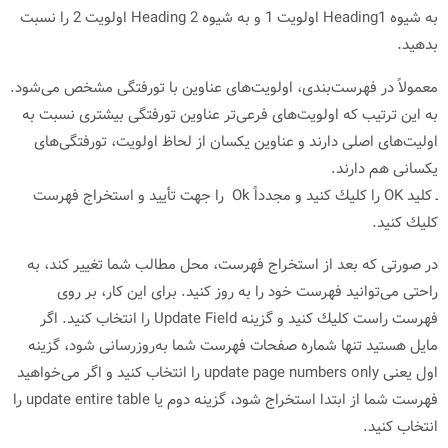
به شیوه Heading1 اولویت 1 و به شیوه Heading 2 اولویت 2 را نسبت
بدهید.
معمولاً در فهرست‌بندی، اولویت‌های عناوین با تورفتگی مشخص می‌شود.
به این ترتیب كه اولویت‌های فرعی‌تر عناوین تورفتگی بیشتری نسبت به
اولیت‌های اصلی دارند و عناوین یكسان از لحاظ اولویت، تورفتگی‌های
یكسانی هم دارند.
ـ كلید OK را كلیك كنید و مجدداً Ok را جهت تأیید و استخراج فهرست
كلیك كنید.
در صورتی كه بعد از استخراج فهرست، محل مطالب شما تغییر كند، به
راحتی می‌توانید فهرست خود را به روز كنید. برای این كار، بر روی
فهرست راست كلیك كنید و گزینه Update Field را انتخاب كنید. اگر
مایل هستید تنها شماره صفحات فهرست شما به‌روزرسانی شود، گزینه
اول یعنی update page numbers only را انتخاب كنید و اگر می‌خواهید
فهرست شما از ابتدا استخراج شود، گزینه دوم یا update entire table را
انتخاب كنید.