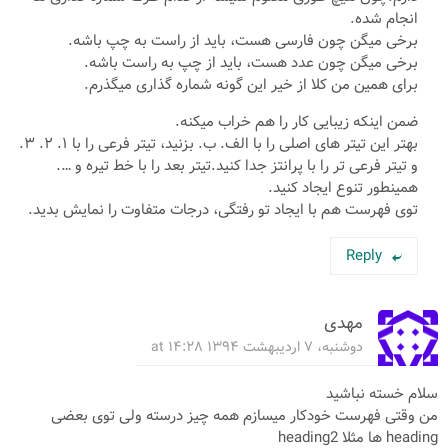
انجام شده.
برخی میگن چون فارسی هست، باید از راست به چپ باشه.
برخی میگن چون عدد هست، باید از چپ به راست باشه.
برای همین من کلا از خیر این گونه شماره گذاری میگذرم.
ضمن اینکه زیبایی کار را هم خراب میکنه.
بهتر این تیتر های اصلی را با الف. ب. بزنید، تیتر فرعی را با ۱. ۲. ۳.
و تیتر فرعی تر را با پرانتز جدا کنید.تیتر بعد را با خط تیره و ….
همینطور تنوع ایجاد کنید.
توی فهرست هم با ایجاد تو رفتگی، درجات متفاوت را نمایش بدید.
Reply
مهدی
دوشنبه، ۷ اردیبهشت ۱۳۹۴ at ۱۴:۲۸
سلام خسته نباشید
من وقتی فهرست خودکار میسازم همه چیز درسته ولی توی بعضی
heading ها مثلا heading2