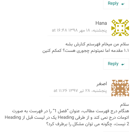
Reply
Hana
پنجشنبه، ۱۸ مهر ۱۳۹۸ at ۱۶:۴۸
سلام من میخام فهرستم کنارش بشه
۱.۱ مقدمه اما نمیتونم چجوری هست؟ کمکم کنین
Reply
اصغر
پنجشنبه، ۲۸ تیر ۱۳۹۷ at ۱۱:۲۶
سلام
هنگام درج فهرست مطالب، عنوان “فصل 1” را در فهرست به صورت
اتومات درج نمی کند و از طرفی Heading یک در لیست قبل از Heading
2 نیست، چگونه می توان مشکل را برطرف کرد؟