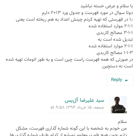
با سلام و عرض خسته نباشید
دوتا سوال در مورد فهرست و جدول ورد ۲۰۱۳ دارم
۱٫ در فهرستی که تهیه کردم چینش اعداد به هم ریخته است یعنی
۲-۱-۱ موارد استفاده شده
۳-۱-۱ مصالح کاربدی
تبدیل شده است به
۲-۱-۱ موارد استفاده شده
۱-۱-۳ مصالح کاربدی
در صورتی که همه فهرست راست چین است و به طور اتومات تهیه شده
است نه دستچین
Reply
سید علیرضا آل‌یس
جمعه، ۱۵ خرداد ۱۳۹۴ at ۹:۵۸
سلام
من خودم به شخصه با این گونه شماره گذاری فهرست، مشکل
دارم.چون هیچ طوری معلوم نمیشه از کدام طرف شماره گذاری ها