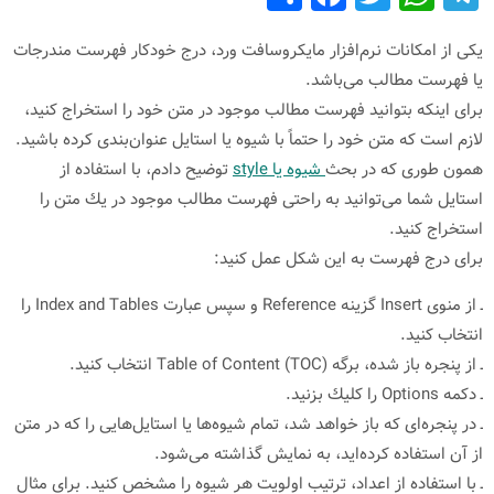
h
a
wi
h
el
ar
c
tt
at
e
یكی از امكانات نرم‌افزار مایكروسافت ورد، درج خودكار فهرست مندرجات
یا فهرست مطالب می‌باشد.
e
e
er
s
gr
برای اینكه بتوانید فهرست مطالب موجود در متن خود را استخراج كنید،
b
A
a
لازم است كه متن خود را حتماً با شیوه یا استایل عنوان‌بندی كرده باشید.
o
p
m
همون طوری كه در بحث
شیوه یا style
توضیح دادم، با استفاده از
o
p
استایل شما می‌توانید به راحتی فهرست مطالب موجود در یك متن را
k
استخراج كنید.
برای درج فهرست به این شكل عمل كنید:
ـ از منوی Insert گزینه Reference و سپس عبارت Index and Tables را
انتخاب كنید.
ـ از پنجره باز شده، برگه Table of Content (TOC) انتخاب كنید.
ـ دكمه Options را كلیك بزنید.
ـ در پنجره‌ای كه باز خواهد شد، تمام شیوه‌ها یا استایل‌هایی را كه در متن
از آن استفاده كرده‌اید، به نمایش گذاشته می‌شود.
ـ با استفاده از اعداد، ترتیب اولویت هر شیوه را مشخص كنید. برای مثال