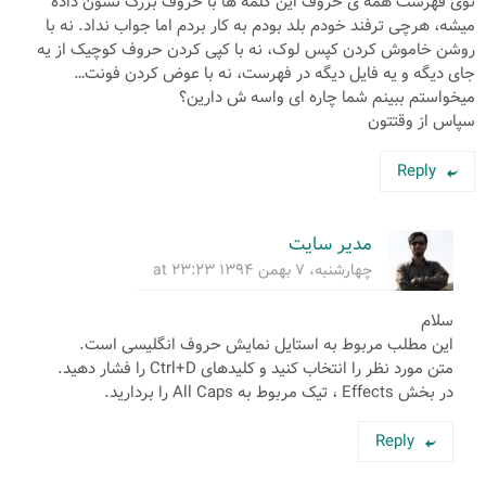
توی فهرست همه ی حروف این کلمه ها با حروف بزرگ نشون داده
میشه، هرچی ترفند خودم بلد بودم به کار بردم اما جواب نداد. نه با
روشن خاموش کردن کپس لوک، نه با کپی کردن حروف کوچیک از یه
جای دیگه و یه فایل دیگه در فهرست، نه با عوض کردن فونت…
میخواستم ببینم شما چاره ای واسه ش دارین؟
سپاس از وقتتون
Reply
مدیر سایت
چهارشنبه، ۷ بهمن ۱۳۹۴ at ۲۳:۲۳
سلام
این مطلب مربوط به استایل نمایش حروف انگلیسی است.
متن مورد نظر را انتخاب کنید و کلیدهای Ctrl+D را فشار دهید.
در بخش Effects ، تیک مربوط به All Caps را بردارید.
Reply