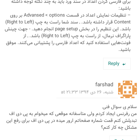
برای فارسی کردن اعداد در سند ورد باید به چند نکته توجه داشته
باشید:
– تنظیمات نمایش اعداد در قسمت Advansed < options بر روی
Content قرار داشته باشد. ـ سند شما راست به چپ (Right to Left)
باشد. این تنظیم را در بخش page setup انجام دهید. - جهت چینش
پاراگراف نرمال، از راست به چپ (Right to Left) باشد. ـ از
فونت‌هایی استفاده کنید که اعداد فارسی را پشتیبانی می‌کنند. موفق
باشید.
Reply
farshad
شنبه، ۲۶ دی ۱۳۹۴ at ۲۱:۳۳
سلام ی سوال فنی
من رفرنس ایجاد کردم ولی متاسفانه موقعی که میخوام به پی دی اف
تبدیلش کنم قمت شماره صفحاتم ارور میده در پی دی اف برای رفع این
مشکل چه کار کنم؟