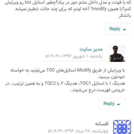
که با فونت و مدل داخل متنم جور در بیاد؟چطور استایل toc رو ویرایش
کنم؟با همون modify? آخه اونم که برای چند حالت تنظیم نمیشه.
باتشکر
Reply
مدیر سایت
یکشنبه، ۱ شهریور ۱۳۹۴ at ۲۰:۴۰
با ویرایش از طریق Modify استایل‌های TOC می‌تونید به خواسته
خودتون برسید.
هدینگ ۱ با استایل TOC1، هدینگ ۲ با TOC2 و به همین ترتیب… در
خروجی فهرست درج می‌شوند.
Reply
افسانه
چهارشنبه، ۲۸ مرداد ۱۳۹۴ at ۱۶:۳۰