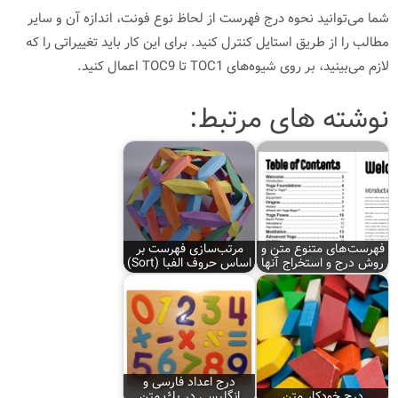
شما می‌توانید نحوه درج فهرست از لحاظ نوع فونت، اندازه آن و سایر
مطالب را از طریق استایل كنترل كنید. برای این كار باید تغییراتی را كه
لازم می‌بینید، بر روی شیوه‌های TOC1 تا TOC9 اعمال كنید.
نوشته های مرتبط:
فهرست‌های متنوع متن و
مرتب‌‌سازی فهرست بر
روش درج و استخراج آنها
اساس حروف الفبا (Sort)‌
درج اعداد فارسی و
درج خودكار متن
انگلیسی در یك متن