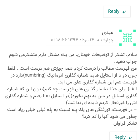
Reply
عبدی
چهارشنبه، ۱۴ مرداد ۱۳۹۴ at ۱۸:۲۶
سلام. تشكر از توضیحات خوبتان. من یك مشكل دارم متشكرمی شوم
جواب دهید.
من فهرست مطالب را درست كردم همه چیزش هم درست است . فقط
چون دو تا از استایل هایم شماره گذاری اتوماتیك (numbring)دارد در
فهرست هم این شماره گذاری های می آید.
الف) برای حذف شمار گذاری های فهرست چه كنم(بدون این كه شماره
گذاری استایل در متن به بهم بخورد)(در استایل toc رفتم و شماره گذاری
اش را غیرفعال كردم فایده ای نداشت)
– در فهرست، تورفتگی های یك پله نسبت به پله قبلی خیلی زیاد است
چطور می شود آنها را كم كرد؟
تشكر فراوان
Reply