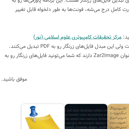
ی تبدیل فایل‌های زرنگار هست. این برنامه پاورقی‌ها رو به
ت كامل درج می‌شه، فونت‌ها به طور دلخواه قابل تغییر
ید:
مركز تحقیقات كامپیوتری علوم اسلامی (نور)
یك مبدل دیگه هم است كه مربوط به خود زرنگار هست ولی این مبدل فایل‌های زرنگار رو به PDF تبدیل می‌كنند.
نسخه‌های جدید زرنگار تحت ویندوز، این امكان را با عنوان Zar2Image دارند كه شما می‌تونید فایل‌های زرنگار رو به
موفق باشید.