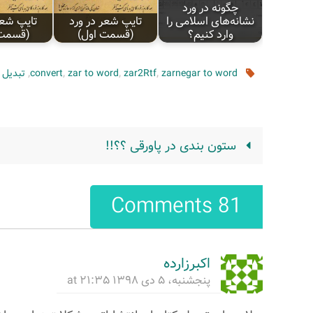
چگونه در ورد
نشانه‌های اسلامی را
تایپ شعر در ورد
تایپ شعر
وارد کنیم؟
(قسمت اول)
(قسمت 
,
,
,
,
zarnegar to word
zar2Rtf
zar to word
convert
تبدیل ز
ستون‌ بندی در پاورقی ؟؟!!
81 Comments
اکبرزارده
پنجشنبه، ۵ دی ۱۳۹۸ at ۲۱:۳۵