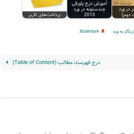
آموزش درج پاورقی
 در ورد
چندستونه در ورد
دوم)
2013
پرداخت‌های کاربر
.
.
رنگار به ورد
Bookmark
درج فهرست مطالب (Table of Content)‌