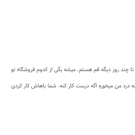
تا چند روز دیگه قم هستم. میشه بگی از كدوم فروشگاه تو
به درد من میخوره اگه درست كار كنه. شما باهاش كار كردی