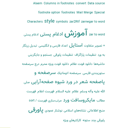
Alaem
Columns in footnotes
convert
Data source
footnote option
footnotes
Mail Merge
Special
style
Characters
symbols
zar2Rtf
zarnegar to word
آموزش
ادغام پستی
zar to word
ادغام پستی
استایل
+ تصویر متفاوت
اعداد فارسی و انگلیسی
تبدیل زرنگار
به ورد
تنظیمات پاراگراف
تنظیمات پاورقی
جستجو و جایگزینی
حاشیه‌‌ها
دانلود فونت علائم
دانلود فونت ویژه محرم
درج سرصفحه
سرصفحه و
ستون‌بندی فارسی
سرصفحه اتوماتیك
پاصفحه
شعر در ورد
شیوه
صفحه‌آرایی
صلی
الله علیه وآله وسلم
علائم
علیه السلام
فهرست اعلام
فهرست
مایكروسافت ورد
مطالب
مرتب‌‌سازی فهرست / sort
پاورقی
منبع اطلاعاتی
نشانه‌های اسلامی
نوشتار عمودی
پاورقی چند ستونه
کارکترهای ویژه