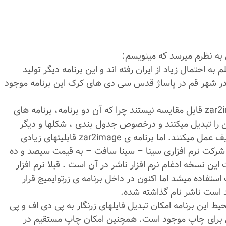
ه نظرم میرسد که مینویسم:
به احتمال زیاد از ایران رفته اند و این برنامه دیگر تولید
ر شهر قم در پاساژ قدس سی دی های کرک این برنامه موجود
2 – برنامه های مبدل نور و zar2rtf با برنامه ی zar2image قابل مقایسه نیستند چرا که آن دو برنامه، برنامه های
 را تبدیل میکنند و درخصوص جدول بندی ، شکلها و دیگر
موارد حتی پاورقی یا کاری انجام نمیدهند یا بسیار ضعیف عمل میکنند. اما برنامه ی zar2image قابلیتهای زیادی
ز شرکت نرم افزاری سینا – سینا سافت – به قیمت سیصد و ده
ن نسخه ادغام نرم افزار ناشر در آن است . قبلا نرم افزار
ستفاده میشد اما اکنون در داخل برنامه ی زرتوایمیج قرار
ید است ناشر نام گذاشته شده.
ط این برنامه امکان تبدیل فایلهای زرنگار به پی دی اف و پی
برای چاپ موجود است. همچنین امکان چاپ مستقیم در