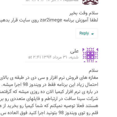
سلام وقت بخیر
لطفا آموزش برنامه zar2imege روی سایت قرار بدهید با تشکر
Reply
علی
شنبه، ۳۱ مرداد ۱۳۹۴ at ۲:۴۱
سلام
مغازه های فروش نرم افزار و سی دی در طبقه ی بالای پا
احتمال زیاد این برنامه فقط در ویندوز 98 اجرا میشه.
در باره ی نرم افزار کیمیا الان ده روزی میشه که گر
شرکت سینا سافت در ارتباطم و فایلهای متعددی رو ب
هستند فعلا توصیه نمیکنم که شما کیمیا رو بخرید از هم
قلم رو توی ویندوز 98 بتونید اجرا کنید فوق العاده س.