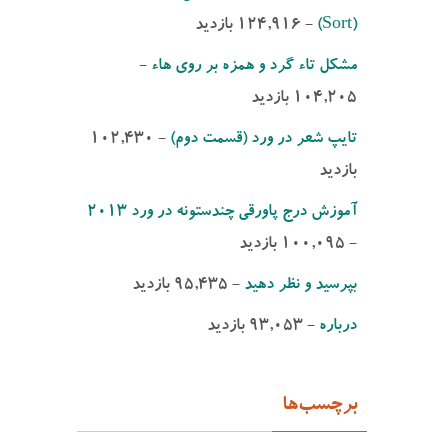
(Sort)‌
- ‌124,916 بازدید
مشكل تاء گرد و همزه بر روی هاء
-
‌104,205 بازدید
تایپ شعر در ورد (قسمت دوم)
- ‌102,430
بازدید
آموزش درج پاورقی چندستونه در ورد 2013
- ‌100,095 بازدید
بپرسید و نظر دهید
- ‌95,435 بازدید
درباره
- ‌93,053 بازدید
برچسب‌ها