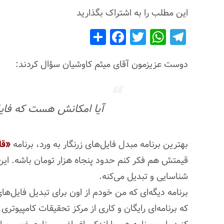
این مطلب را به اشتراک بگذارید
S
F
T
W
T
h
a
wi
h
el
ar
c
tt
at
e
دوست عزیزمون آقای میثم كاوشیان سؤال كردند:
e
e
er
s
gr
b
A
a
آیا امکانش هست که فایله
o
p
m
o
p
k
بهترین برنامه مبدل فایل‌های زرنگار به ورد، برنامه
«قل
قیمتش هم فكر كنم حدود پنجاه هزار تومان باشه. این ب
شناسایی و تبدیل می‌كنه.
برنامه دیگه‌ای كه من خودم از اون برای تبدیل فایل‌های
كه برنامه‌ای رایگان و كاری از مركز تحقیقات كامپیوتری