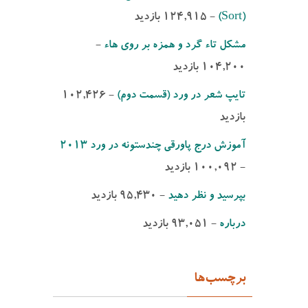
(Sort)‌
- ‌124,915 بازدید
مشكل تاء گرد و همزه بر روی هاء
-
‌104,200 بازدید
تایپ شعر در ورد (قسمت دوم)
- ‌102,426
بازدید
آموزش درج پاورقی چندستونه در ورد 2013
- ‌100,092 بازدید
بپرسید و نظر دهید
- ‌95,430 بازدید
درباره
- ‌93,051 بازدید
برچسب‌ها