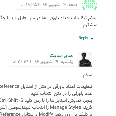
جمعه، ۲۰ شهریور ۱۳۹۴ at ۱۹:۳۵
سلام تنظیمات اعداد پاورقی ها در متن فایل ورد را چگو
متشکرم.
Reply
مدیر سایت
یکشنبه، ۲۹ شهریور ۱۳۹۴ at ۲۰:۴۴
سلام
تنظیمات اعداد پاورقی در متن از استایل Footnote Reference تبعیت می‌کند.
عدد پاورقی را در متن انتخاب کنید.
پنجره نمایش استایل‌ها را با زدن کلید Alt+Ctrl+Shift+S فعال کنید.
گزینه Manage Styles را انتخاب کنید(سومین آیکن از سمت چپ پایین پنجره استایل‌ها).
با کلیک بر روی دکمه Modify ، استایل Footnote Reference را ویرایش کنید و فونت دلخواه خود را قرار دهید.