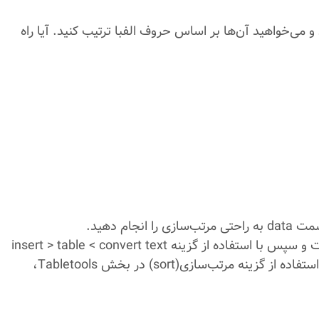
و می‌خواهید آن‌ها بر اساس حروف الفبا ترتیب کنید. آیا راه
ام دهید.
در غیر این صورت در برنامه ورد، با انتخاب کل لیست و سپس با استفاده از گزینه insert > table < convert text
to table لیست را به جدول تبدیل کنید و سپس با استفاده از گزینه مرتب‌سازی(sort) در بخش Tabletools،