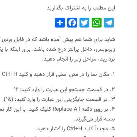
این مطلب را به اشتراک بگذارید
S
F
T
W
T
h
a
wi
h
el
ar
c
tt
at
e
شاید برای شما هم پیش آمده باشد که در فایل وردی که
e
e
er
s
gr
زیرنویس، داخل پرانتز درج شده باشد. برای اینکه با یک
b
A
a
بردارید، مراحل زیر را انجام دهید.
o
p
m
۱. مکان نما را در متن اصلی قرار دهید و کلید Ctrl+H را برای انجام جستجو و جایگزینی فشار دهید.
o
p
k
۲. در قسمت جستجو این عبارت را وارد کنید: f^
۳. در قسمت جایگزینی این عبارت را وارد کنید: (&^)
۴. بر روی دکمه Replace All کلیک 
بسته قرار می‌گیرند.
۵. مجدداً کلید Ctrl+H را فشار دهید.