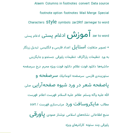
Alaem
Columns in footnotes
convert
Data source
footnote option
footnotes
Mail Merge
Special
style
Characters
symbols
zar2Rtf
zarnegar to word
آموزش
ادغام پستی
zar to word
ادغام پستی
استایل
+ تصویر متفاوت
اعداد فارسی و انگلیسی
تبدیل زرنگار
به ورد
تنظیمات پاراگراف
تنظیمات پاورقی
جستجو و جایگزینی
حاشیه‌‌ها
دانلود فونت علائم
دانلود فونت ویژه محرم
درج سرصفحه
سرصفحه و
ستون‌بندی فارسی
سرصفحه اتوماتیك
پاصفحه
شعر در ورد
شیوه
صفحه‌آرایی
صلی
الله علیه وآله وسلم
علائم
علیه السلام
فهرست اعلام
فهرست
مایكروسافت ورد
مطالب
مرتب‌‌سازی فهرست / sort
پاورقی
منبع اطلاعاتی
نشانه‌های اسلامی
نوشتار عمودی
پاورقی چند ستونه
کارکترهای ویژه