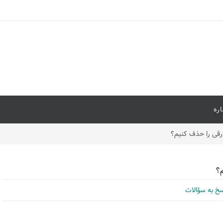
اره
ورقی را حذف کنیم؟
م؟
خ به سؤالات