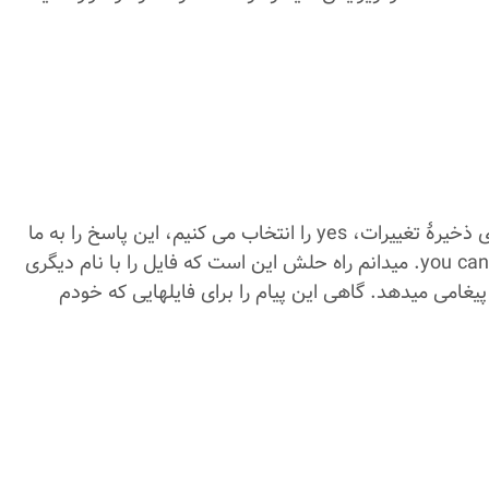
گاهی وقتی فایل ورد را می بندیم و در پاسخ به ورد برای ذخیرۀ تغییرات، yes را انتخاب می کنیم، این پاسخ را به ما
میدهد: you can not complete due to a permission error. میدانم راه حلش این است که فایل را با نام دیگری
ین پیغامی میدهد. گاهی این پیام را برای فایلهایی که خودم