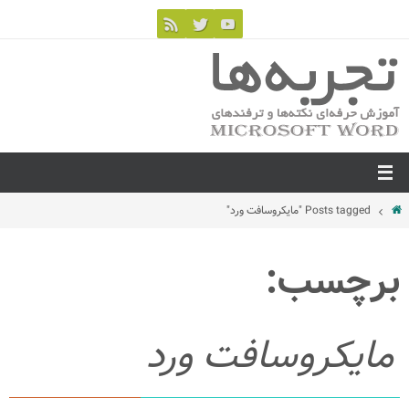
Posts tagged "مایكروسافت ورد"
برچسب:
مایكروسافت ورد