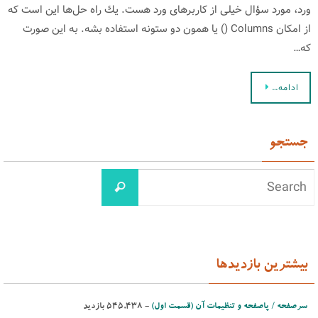
ورد، مورد سؤال خیلی از كاربرهای ورد هست. یك راه حل‌ها این است كه
از امكان Columns () یا همون دو ستونه استفاده بشه. به این صورت
كه…
ادامه…
جستجو
بیشترین بازدیدها
سرصفحه / پاصفحه و تنظیمات آن (قسمت اول)
- ‌545,438 بازدید