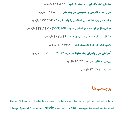
نمایش خط پاورقی از راست به چپ
- ‌161,736 بازدید
درج اعداد فارسی و انگلیسی در یك متن
- ‌147,800 بازدید
چگونه در ورد نشانه‌های اسلامی را وارد کنیم؟
- ‌133,452 بازدید
مرتب‌‌سازی فهرست بر اساس حروف الفبا (Sort)‌
- ‌124,917 بازدید
مشكل تاء گرد و همزه بر روی هاء
- ‌104,216 بازدید
تایپ شعر در ورد (قسمت دوم)
- ‌102,438 بازدید
آموزش درج پاورقی چندستونه در ورد 2013
- ‌100,101 بازدید
بپرسید و نظر دهید
- ‌95,442 بازدید
درباره
- ‌93,071 بازدید
برچسب‌ها
Alaem
Columns in footnotes
convert
Data source
footnote option
footnotes
Mail
style
Merge
Special Characters
symbols
zar2Rtf
zarnegar to word
zar to word