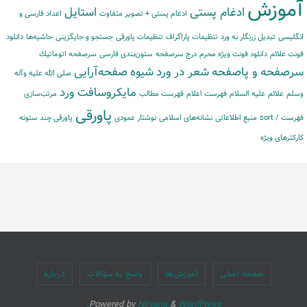
آموزش
ادغام پستی
استایل
ادغام پستی + تصویر متفاوت
اعداد فارسی و
انگلیسی
تبدیل زرنگار به ورد
تنظیمات پاراگراف
تنظیمات پاورقی
جستجو و جایگزینی
حاشیه‌‌ها
دانلود
فونت علائم
دانلود فونت ویژه محرم
درج سرصفحه
ستون‌بندی فارسی
سرصفحه اتوماتیك
سرصفحه و پاصفحه
شعر در ورد
شیوه
صفحه‌آرایی
صلی الله علیه وآله
مایكروسافت ورد
وسلم
علائم
علیه السلام
فهرست اعلام
فهرست مطالب
مرتب‌‌سازی
پاورقی
فهرست / sort
منبع اطلاعاتی
نشانه‌های اسلامی
نوشتار عمودی
پاورقی چند ستونه
کارکترهای ویژه
صفحه اصلی
آموزش‌ها
پاسخ به سؤالات
درباره
Powered by
Nirvana
&
WordPress.