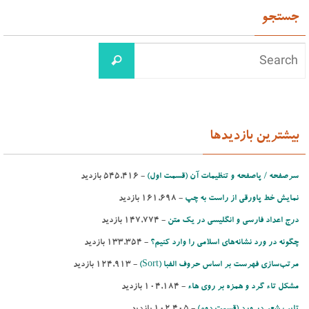
جستجو
بیشترین بازدیدها
سرصفحه / پاصفحه و تنظیمات آن (قسمت اول)
- ‌545,416 بازدید
نمایش خط پاورقی از راست به چپ
- ‌161,698 بازدید
درج اعداد فارسی و انگلیسی در یك متن
- ‌147,774 بازدید
چگونه در ورد نشانه‌های اسلامی را وارد کنیم؟
- ‌133,354 بازدید
مرتب‌‌سازی فهرست بر اساس حروف الفبا (Sort)‌
- ‌124,913 بازدید
مشكل تاء گرد و همزه بر روی هاء
- ‌104,184 بازدید
تایپ شعر در ورد (قسمت دوم)
- ‌102,405 بازدید