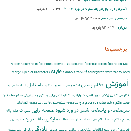
آموزش درج پاورقی چندستونه در ورد 2013
- ‌100,069 بازدید
بپرسید و نظر دهید
- ‌95,408 بازدید
درباره
- ‌93,017 بازدید
برچسب‌ها
Alaem
Columns in footnotes
convert
Data source
footnote option
footnotes
Mail
style
Merge
Special Characters
symbols
zar2Rtf
zarnegar to word
zar to word
آموزش
ادغام پستی
استایل
ادغام پستی + تصویر متفاوت
اعداد فارسی و
انگلیسی
تبدیل زرنگار به ورد
تنظیمات پاراگراف
تنظیمات پاورقی
جستجو و جایگزینی
حاشیه‌‌ها
دانلود
فونت علائم
دانلود فونت ویژه محرم
درج سرصفحه
ستون‌بندی فارسی
سرصفحه اتوماتیك
سرصفحه و پاصفحه
شعر در ورد
شیوه
صفحه‌آرایی
صلی الله علیه وآله
مایكروسافت ورد
وسلم
علائم
علیه السلام
فهرست اعلام
فهرست مطالب
مرتب‌‌سازی
پاورقی
فهرست / sort
منبع اطلاعاتی
نشانه‌های اسلامی
نوشتار عمودی
پاورقی چند ستونه