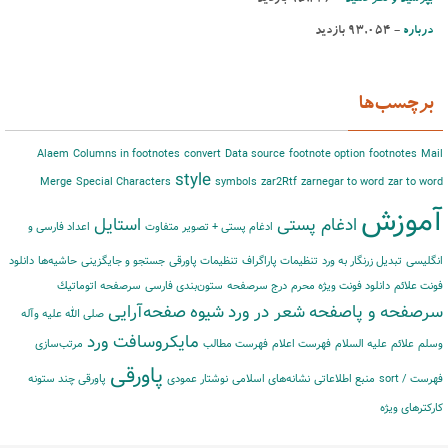
درباره
- ‌93,054 بازدید
برچسب‌ها
Alaem
Columns in footnotes
convert
Data source
footnote option
footnotes
Mail
style
Merge
Special Characters
symbols
zar2Rtf
zarnegar to word
zar to word
آموزش
ادغام پستی
استایل
ادغام پستی + تصویر متفاوت
اعداد فارسی و
انگلیسی
تبدیل زرنگار به ورد
تنظیمات پاراگراف
تنظیمات پاورقی
جستجو و جایگزینی
حاشیه‌‌ها
دانلود
فونت علائم
دانلود فونت ویژه محرم
درج سرصفحه
ستون‌بندی فارسی
سرصفحه اتوماتیك
سرصفحه و پاصفحه
شعر در ورد
شیوه
صفحه‌آرایی
صلی الله علیه وآله
مایكروسافت ورد
وسلم
علائم
علیه السلام
فهرست اعلام
فهرست مطالب
مرتب‌‌سازی
پاورقی
فهرست / sort
منبع اطلاعاتی
نشانه‌های اسلامی
نوشتار عمودی
پاورقی چند ستونه
کارکترهای ویژه