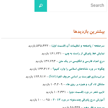
بیشترین بازدیدها
سرصفحه / پاصفحه و تنظیمات آن (قسمت اول)
- ‌545,432 بازدید
نمایش خط پاورقی از راست به چپ
- ‌161,731 بازدید
درج اعداد فارسی و انگلیسی در یك متن
- ‌147,794 بازدید
چگونه در ورد نشانه‌های اسلامی را وارد کنیم؟
- ‌133,417 بازدید
مرتب‌‌سازی فهرست بر اساس حروف الفبا (Sort)‌
- ‌124,917 بازدید
مشكل تاء گرد و همزه بر روی هاء
- ‌104,209 بازدید
تایپ شعر در ورد (قسمت دوم)
- ‌102,431 بازدید
آموزش درج پاورقی چندستونه در ورد 2013
- ‌100,095 بازدید
بپرسید و نظر دهید
- ‌95,436 بازدید