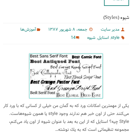
شیوه (Styles)‌
مدیر سایت
جمعه، ۸ شهریور ۱۳۸۷
آموزش‌ها
,
,
14
style
استایل
شیوه
یكی از مهمترین امكانات ورد كه به گمان من خیلی از كسانی كه با ورد كار
می‌كنند حتی از اون خبر هم ندارند وجود style یا همون شیوه‌هاست.
Style چیه؟ استایل كه از این به بعد با عنوان شیوه از اون یاد می‌كنم،
مجموعه تنظیماتی است كه به یك نوشته…