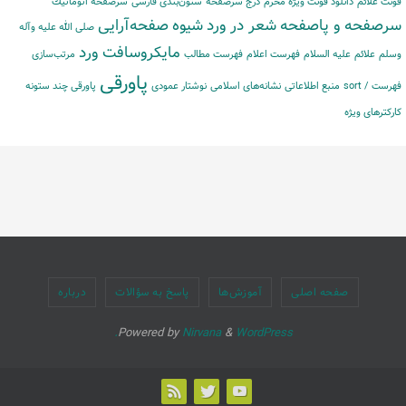
فونت علائم
دانلود فونت ویژه محرم
درج سرصفحه
ستون‌بندی فارسی
سرصفحه اتوماتیك
سرصفحه و پاصفحه
شعر در ورد
شیوه
صفحه‌آرایی
صلی الله علیه وآله
مایكروسافت ورد
وسلم
علائم
علیه السلام
فهرست اعلام
فهرست مطالب
مرتب‌‌سازی
پاورقی
فهرست / sort
منبع اطلاعاتی
نشانه‌های اسلامی
نوشتار عمودی
پاورقی چند ستونه
کارکترهای ویژه
صفحه اصلی
آموزش‌ها
پاسخ به سؤالات
درباره
Powered by
Nirvana
&
WordPress.