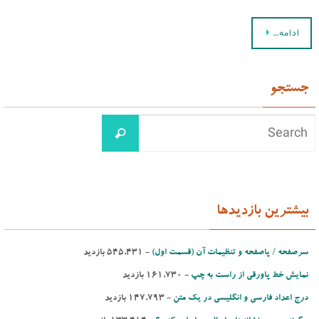
ادامه…
جستجو
بیشترین بازدیدها
سرصفحه / پاصفحه و تنظیمات آن (قسمت اول)
- ‌545,431 بازدید
نمایش خط پاورقی از راست به چپ
- ‌161,730 بازدید
درج اعداد فارسی و انگلیسی در یك متن
- ‌147,793 بازدید