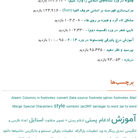
چگونه در ورد نشانه‌های اسلامی را وارد کنیم؟
- ‌133,414 بازدید
مرتب‌‌سازی فهرست بر اساس حروف الفبا (Sort)‌
- ‌124,916 بازدید
مشكل تاء گرد و همزه بر روی هاء
- ‌104,208 بازدید
تایپ شعر در ورد (قسمت دوم)
- ‌102,430 بازدید
آموزش درج پاورقی چندستونه در ورد 2013
- ‌100,095 بازدید
بپرسید و نظر دهید
- ‌95,435 بازدید
درباره
- ‌93,053 بازدید
برچسب‌ها
Alaem
Columns in footnotes
convert
Data source
footnote option
footnotes
Mail
style
Merge
Special Characters
symbols
zar2Rtf
zarnegar to word
zar to word
آموزش
ادغام پستی
استایل
ادغام پستی + تصویر متفاوت
اعداد فارسی و
انگلیسی
تبدیل زرنگار به ورد
تنظیمات پاراگراف
تنظیمات پاورقی
جستجو و جایگزینی
حاشیه‌‌ها
دانلود