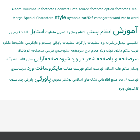
Alaem
Columns in footnotes
convert
Data source
footnote option
footnotes
Mail
style
Merge
Special Characters
symbols
zar2Rtf
zarnegar to word
zar to word
آموزش
ادغام پستی
استایل
ادغام پستی + تصویر متفاوت
اعداد فارسی و
انگلیسی
تبدیل زرنگار به ورد
تنظیمات پاراگراف
تنظیمات پاورقی
جستجو و جایگزینی
حاشیه‌‌ها
دانلود
فونت علائم
دانلود فونت ویژه محرم
درج سرصفحه
ستون‌بندی فارسی
سرصفحه اتوماتیك
سرصفحه و پاصفحه
شعر در ورد
شیوه
صفحه‌آرایی
صلی الله علیه وآله
مایكروسافت ورد
وسلم
علائم
علیه السلام
فهرست اعلام
فهرست مطالب
مرتب‌‌سازی
پاورقی
فهرست / sort
منبع اطلاعاتی
نشانه‌های اسلامی
نوشتار عمودی
پاورقی چند ستونه
کارکترهای ویژه