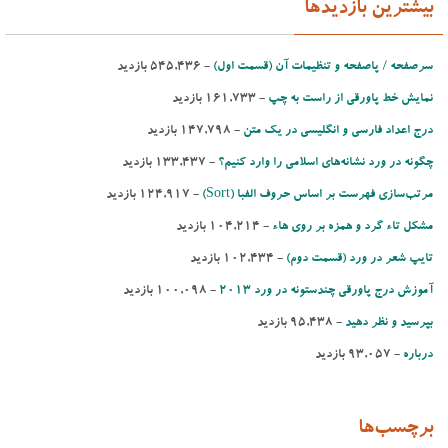
بیشترین بازدیدها
سرصفحه / پاصفحه و تنظیمات آن (قسمت اول)
- ‌545,436 بازدید
نمایش خط پاورقی از راست به چپ
- ‌161,733 بازدید
درج اعداد فارسی و انگلیسی در یك متن
- ‌147,798 بازدید
چگونه در ورد نشانه‌های اسلامی را وارد کنیم؟
- ‌133,437 بازدید
مرتب‌‌سازی فهرست بر اساس حروف الفبا (Sort)‌
- ‌124,917 بازدید
مشكل تاء گرد و همزه بر روی هاء
- ‌104,214 بازدید
تایپ شعر در ورد (قسمت دوم)
- ‌102,434 بازدید
آموزش درج پاورقی چندستونه در ورد 2013
- ‌100,098 بازدید
بپرسید و نظر دهید
- ‌95,438 بازدید
درباره
- ‌93,057 بازدید
برچسب‌ها