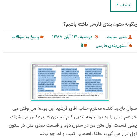
ادامه…
چگونه ستون‌ بندی فارسی داشته باشیم؟
مدیر سایت
دوشنبه، ۱۳ آبان ۱۳۸۷
پاسخ به سؤالات
8
ستون‌بندی فارسی
سؤال بازدید كننده محترم جناب آقای فرشید این بوده: من وقتی می
خواهم متنی را به دو ستونه تبدیل کنم ، ستون ها برعکس می شوند،
یعنی قسمت اول متن من در ستون دوم و قسمت بعدی متن در ستون
اول قرار می گیرد، لطفا راهنمایی کنید. و اما جواب:…