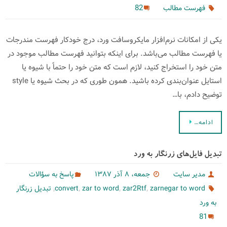
82
فهرست مطالب
یكی از امكانات نرم‌افزار مایكروسافت ورد، درج خودكار فهرست مندرجات
یا فهرست مطالب می‌باشد. برای اینكه بتوانید فهرست مطالب موجود در
متن خود را استخراج كنید، لازم است كه متن خود را حتماً با شیوه یا
استایل عنوان‌بندی كرده باشید. همون طوری كه در بحث شیوه یا style
توضیح دادم، با…
ادامه…
تبدیل فایل‌های زرنگار به ورد
مدیر سایت
جمعه، ۸ آذر ۱۳۸۷
پاسخ به سؤالات
,
,
,
,
zarnegar to word
zar2Rtf
zar to word
convert
تبدیل زرنگار
به ورد
81