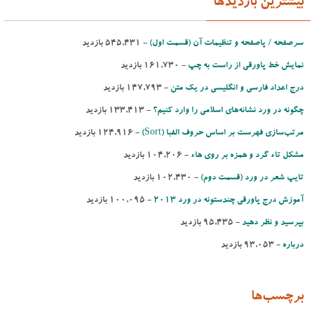
بیشترین بازدیدها
سرصفحه / پاصفحه و تنظیمات آن (قسمت اول)
- ‌545,431 بازدید
نمایش خط پاورقی از راست به چپ
- ‌161,730 بازدید
درج اعداد فارسی و انگلیسی در یك متن
- ‌147,793 بازدید
چگونه در ورد نشانه‌های اسلامی را وارد کنیم؟
- ‌133,413 بازدید
مرتب‌‌سازی فهرست بر اساس حروف الفبا (Sort)‌
- ‌124,916 بازدید
مشكل تاء گرد و همزه بر روی هاء
- ‌104,206 بازدید
تایپ شعر در ورد (قسمت دوم)
- ‌102,430 بازدید
آموزش درج پاورقی چندستونه در ورد 2013
- ‌100,095 بازدید
بپرسید و نظر دهید
- ‌95,435 بازدید
درباره
- ‌93,053 بازدید
برچسب‌ها