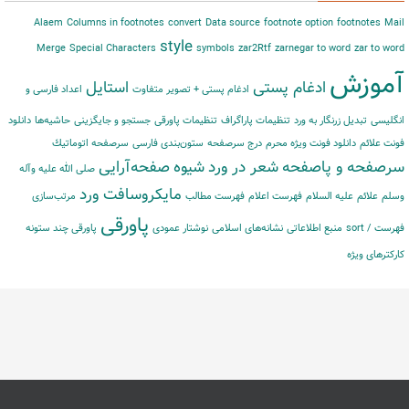
Alaem
Columns in footnotes
convert
Data source
footnote option
footnotes
Mail
style
Merge
Special Characters
symbols
zar2Rtf
zarnegar to word
zar to word
آموزش
ادغام پستی
استایل
ادغام پستی + تصویر متفاوت
اعداد فارسی و
انگلیسی
تبدیل زرنگار به ورد
تنظیمات پاراگراف
تنظیمات پاورقی
جستجو و جایگزینی
حاشیه‌‌ها
دانلود
فونت علائم
دانلود فونت ویژه محرم
درج سرصفحه
ستون‌بندی فارسی
سرصفحه اتوماتیك
سرصفحه و پاصفحه
شعر در ورد
شیوه
صفحه‌آرایی
صلی الله علیه وآله
مایكروسافت ورد
وسلم
علائم
علیه السلام
فهرست اعلام
فهرست مطالب
مرتب‌‌سازی
پاورقی
فهرست / sort
منبع اطلاعاتی
نشانه‌های اسلامی
نوشتار عمودی
پاورقی چند ستونه
کارکترهای ویژه