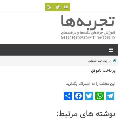
پرداخت ناموفق
پرداخت ناموفق
این مطلب را به اشتراک بگذارید
S
F
T
W
T
h
a
wi
h
el
ar
c
tt
at
e
نوشته های مرتبط: